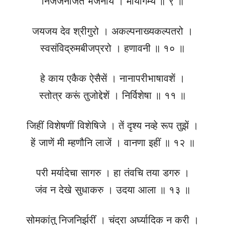
निजजनजित भजनीय । मायागम्य ॥ ९ ॥
जयजय देव श्रीगुरो । अकल्पनाख्यकल्पतरो ।
स्वसंविद्रुमबीजप्ररो । हणावनी ॥ १० ॥
हे काय एकैक ऐसैसें । नानापरीभाषावशें ।
स्तोत्र करूं तुजोद्देशें । निर्विशेषा ॥ ११ ॥
जिहींं विशेषणीं विशेषिजे । तें दृश्य नव्हे रूप तुझें ।
हें जाणें मी म्हणौनि लाजें । वानणा इहीं ॥ १२ ॥
परी मर्यादेचा सागरु । हा तंवचि तया डगरु ।
जंव न देखे सुधाकरु । उदया आला ॥ १३ ॥
सोमकांतु निजनिर्झरींं । चंद्रा अर्घ्यादिक न करी ।