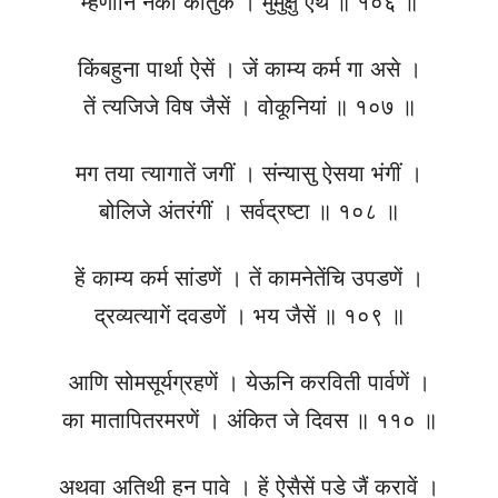
म्हणौनि नको कौतुक । मुमुक्षु एथ ॥ १०६ ॥
किंबहुना पार्था ऐसें । जें काम्य कर्म गा असे ।
तें त्यजिजे विष जैसें । वोकूनियां ॥ १०७ ॥
मग तया त्यागातें जगीं । संन्यासु ऐसया भंगीं ।
बोलिजे अंतरंगीं । सर्वद्रष्टा ॥ १०८ ॥
हें काम्य कर्म सांडणें । तें कामनेतेंचि उपडणें ।
द्रव्यत्यागें दवडणें । भय जैसें ॥ १०९ ॥
आणि सोमसूर्यग्रहणें । येऊनि करविती पार्वणें ।
का मातापितरमरणें । अंकित जे दिवस ॥ ११० ॥
अथवा अतिथी हन पावे । हें ऐसैसें पडे जैं करावें ।