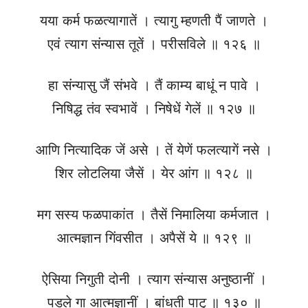
यया कर्म फळत्यागातें । त्यागु म्हणती पैं जाणते ।
एवं त्याग संन्यास तूतें । परीसविले ॥ १२६ ॥
हा संन्यासु जैं संभवे । तैं काम्य बाधूं न पावे ।
निषिद्ध तंव स्वभावें । निषेधें गेलें ॥ १२७ ॥
आणि नित्यादिक जें असे । तें येणें फलत्यागें नसे ।
शिर लोटलिया जैसें । येर आंग ॥ १२८ ॥
मग सस्य फळपाकांत । तैसें निमालिया कर्मजात ।
आत्मज्ञान गिंवसीत । अपैसें ये ॥ १२९ ॥
ऐसिया निगुती दोनी । त्याग संन्यास अनुष्ठानीं ।
पडले गा आत्मज्ञानीं । बांधती पाटु ॥ १३० ॥