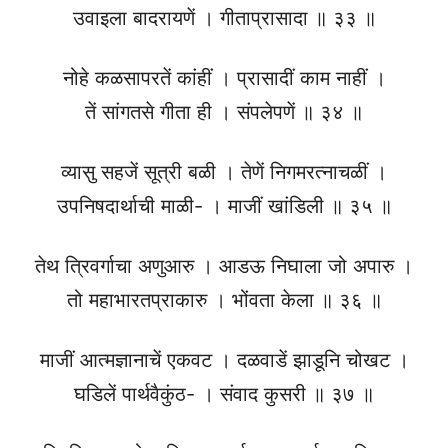
उवाइला बादरायणें । गीताप्रासादा ॥ ३३ ॥
नोहे कळसापरतें कांहीं । प्रासादीं काम नाहीं ।
तें सांगतसे गीता ही । संपलेपणें ॥ ३४ ॥
व्यासु सहजें सूत्री बळी । तेणें निगमरत्नाचळीं ।
उपनिषदार्थाची माळी- । माजीं खांडिली ॥ ३५ ॥
तेथ त्रिवर्गाचा अणुआरु । आडऊ निघाला जो अपारु ।
तो महाभारतप्राकारु । भोंवता केला ॥ ३६ ॥
माजीं आत्मज्ञानाचें एकवट । दळवाडें झाडूनि चोखट ।
घडिलें पार्थवैकुंठ- । संवाद कुसरी ॥ ३७ ॥