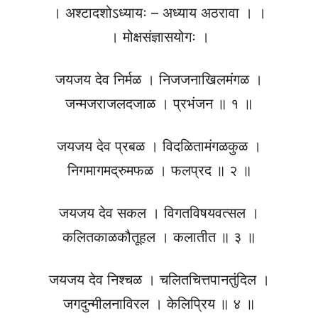
। अश्टादशोऽध्यायः – अध्याय अठरावा । ।
। मोक्षसंज्ञासयोगः ।
जयजय देव निर्मळ । निजजनाखिलमंगळ ।
जन्मजराजलदजाळ । प्रभंजन ॥ १ ॥
जयजय देव प्रबळ । विदळितामंगळकुळ ।
निगमागमद्रुमफळ । फलप्रद ॥ २ ॥
जयजय देव सकल । विगतविषयवत्सल ।
कलितकाळकौतूहल । कलातीत ॥ ३ ॥
जयजय देव निश्चळ । चलितचित्तपानतुंदिल ।
जगदुन्मीलनाविरल । केलिप्रिय ॥ ४ ॥