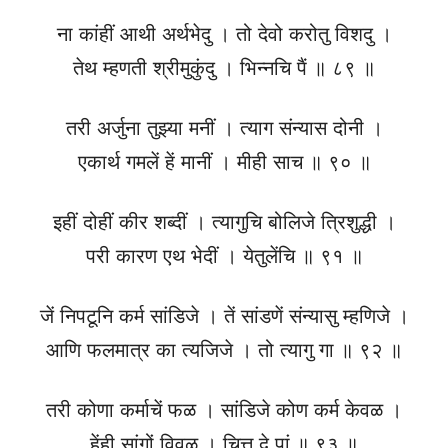
ना कांहीं आथी अर्थभेदु । तो देवो करोतु विशदु ।
तेथ म्हणती श्रीमुकुंदु । भिन्नचि पैं ॥ ८९ ॥
तरी अर्जुना तुझ्या मनीं । त्याग संन्यास दोनी ।
एकार्थ गमलें हें मानीं । मीही साच ॥ ९० ॥
इहीं दोहीं कीर शब्दीं । त्यागुचि बोलिजे त्रिशुद्धी ।
परी कारण एथ भेदीं । येतुलेंचि ॥ ९१ ॥
जें निपटूनि कर्म सांडिजे । तें सांडणें संन्यासु म्हणिजे ।
आणि फलमात्र का त्यजिजे । तो त्यागु गा ॥ ९२ ॥
तरी कोणा कर्माचें फळ । सांडिजे कोण कर्म केवळ ।
हेंही सांगों विवळ । चित्त दे पां ॥ ९३ ॥