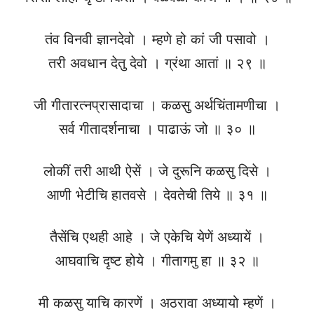
तंव विनवी ज्ञानदेवो । म्हणे हो कां जी पसावो ।
तरी अवधान देतु देवो । ग्रंथा आतां ॥ २९ ॥
जी गीतारत्नप्रासादाचा । कळसु अर्थचिंतामणीचा ।
सर्व गीतादर्शनाचा । पाढाऊं जो ॥ ३० ॥
लोकीं तरी आथी ऐसें । जे दुरूनि कळसु दिसे ।
आणी भेटीचि हातवसे । देवतेची तिये ॥ ३१ ॥
तैसेंचि एथही आहे । जे एकेचि येणें अध्यायें ।
आघवाचि दृष्ट होये । गीतागमु हा ॥ ३२ ॥
मी कळसु याचि कारणें । अठरावा अध्यायो म्हणें ।