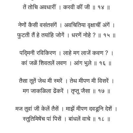
तें तोचि अवधारीं । करवी कीं जी ॥ १४ ॥
नेणों कैसी वसंतसंगें । अवचितिया वृक्षाचीं अंगें ।
फुटती तैं हे तयांहि जोगें । धरणें नोहे ? ॥ १५ ॥
पद्मिनी रविकिरण । लाहे मग लाजें कवण ? ।
कां जळें शिवतलें लवण । आंग भुले ॥ १६ ॥
तैसा तूतें जेथ मी स्मरें । तेथ मीपण मी विसरें ।
मग जाकळिला ढेंकरें । तृप्तु जैसा ॥ १७ ॥
मज तुवां जी केलें तैसें । माझें मीपण दवडूनि देशें ।
स्तुतिमिषेंच पां पिसें । बांधलें वाचे ॥ १८ ॥