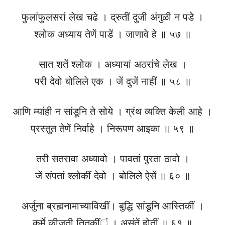
फुलांफुलसरां लेख चढे । द्रुतीं दुजी अंगुळी न पडे ।
श्लोक अध्याय तेणें पाडें । जाणावे हे ॥ ५७ ॥
सात शतें श्लोक । अध्यायां अठरांचे लेख ।
परी देवो बोलिले एक । जें दुजें नाहीं ॥ ५८ ॥
आणि म्यांही न सांडूनि ते सोये । ग्रंथ व्यक्ति केली आहे ।
प्रस्तुत तेणें निर्वाहे । निरूपण आइका ॥ ५९ ॥
तरी सतरावा अध्यावो । पावतां पुरता ठावो ।
जें संपतां श्लोकीं देवो । बोलिले ऐसें ॥ ६० ॥
अर्जुना ब्रह्मनामाच्याविखीं। बुद्धि सांडूनि आस्तिकीं ।
कर्मे कीजती तितुकींंंं । असंतें होतीं ॥ ६१ ॥