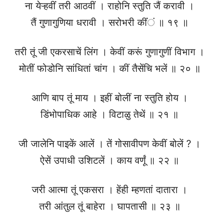
ना येऱ्हवींं तरी आठवीं । राहोनि स्तुति जैं करावी ।
तैं गुणागुणिया धरावी । सरोभरी कींंं ॥ १९ ॥
तरी तूं जी एकरसाचें लिंग । केवीं करूं गुणागुणीं विभाग ।
मोतीं फोडोनि सांधितां चांग । कीं तैसेंचि भलें ॥ २० ॥
आणि बाप तूं माय । इहीं बोलीं ना स्तुति होय ।
डिंभोपाधिक आहे । विटाळु तेथें ॥ २१ ॥
जी जालेनि पाइकें आलें । तें गोसावीपण केवीं बोलें ? ।
ऐसें उपाधी उशिटलें । काय वर्णूं ॥ २२ ॥
जरी आत्मा तूं एकसरा । हेंही म्हणतां दातारा ।
तरी आंतुल तूं बाहेरा । घापतासी ॥ २३ ॥