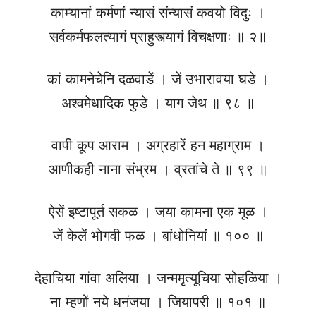
काम्यानां कर्मणां न्यासं संन्यासं कवयो विदुः ।
सर्वकर्मफलत्यागं प्राहुस्त्यागं विचक्षणाः ॥ २॥
कां कामनेचेनि दळवाडें । जें उभारावया घडे ।
अश्वमेधादिक फुडे । याग जेथ ॥ ९८ ॥
वापी कूप आराम । अग्रहारें हन महाग्राम ।
आणीकही नाना संभ्रम । व्रतांचे ते ॥ ९९ ॥
ऐसें इष्टापूर्त सकळ । जया कामना एक मूळ ।
जें केलें भोगवी फळ । बांधोनियां ॥ १०० ॥
देहाचिया गांवा अलिया । जन्ममृत्यूचिया सोहळिया ।
ना म्हणों नये धनंजया । जियापरी ॥ १०१ ॥