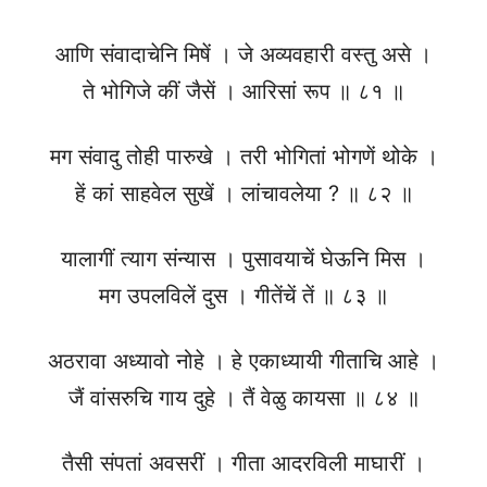
आणि संवादाचेनि मिषें । जे अव्यवहारी वस्तु असे ।
ते भोगिजे कीं जैसें । आरिसां रूप ॥ ८१ ॥
मग संवादु तोही पारुखे । तरी भोगितां भोगणें थोके ।
हें कां साहवेल सुखें । लांचावलेया ? ॥ ८२ ॥
यालागीं त्याग संन्यास । पुसावयाचें घेऊनि मिस ।
मग उपलविलें दुस । गीतेंचें तें ॥ ८३ ॥
अठरावा अध्यावो नोहे । हे एकाध्यायी गीताचि आहे ।
जैं वांसरुचि गाय दुहे । तैं वेळु कायसा ॥ ८४ ॥
तैसी संपतां अवसरीं । गीता आदरविली माघारीं ।