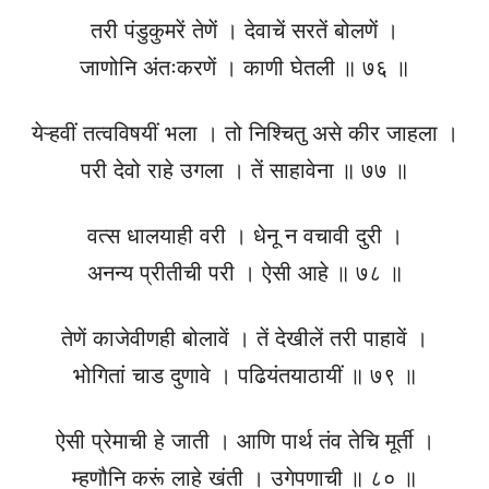
तरी पंडुकुमरें तेणें । देवाचें सरतें बोलणें ।
जाणोनि अंतःकरणें । काणी घेतली ॥ ७६ ॥
येऱ्हवीं तत्वविषयीं भला । तो निश्चितु असे कीर जाहला ।
परी देवो राहे उगला । तें साहावेना ॥ ७७ ॥
वत्स धालयाही वरी । धेनू न वचावी दुरी ।
अनन्य प्रीतीची परी । ऐसी आहे ॥ ७८ ॥
तेणें काजेवीणही बोलावें । तें देखीलें तरी पाहावें ।
भोगितां चाड दुणावे । पढियंतयाठायीं ॥ ७९ ॥
ऐसी प्रेमाची हे जाती । आणि पार्थ तंव तेचि मूर्ती ।
म्हणौनि करूं लाहे खंती । उगेपणाची ॥ ८० ॥