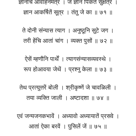
ज्ञानाचें आवाहनमंत्र । जें ज्ञान पिकतें सुक्षेत्र ।
ज्ञान आकर्षितें सूत्र । तंतु जे का ॥ ७१ ॥
ते दोनी संन्यास त्याग । अनुष्ठूनि सुटे जग ।
तरी हेंचि आतां चांग । व्यक्त पुसों ॥ ७२ ॥
ऐसें म्हणौनि पार्थें । त्यागसंन्यासव्यवस्थे ।
रूप होआवया जेथें । प्रश्नु केला ॥ ७३ ॥
तेथ प्रत्युत्तरें बोली । श्रीकृष्णें जे चावळिली ।
तया व्यक्ति जाली । अष्टादशा ॥ ७४ ॥
एवं जन्यजनकभावें । अध्यावो अध्यायातें प्रसवे ।
आतां ऐका बरवें । पुसिलें जें ॥ ७५ ॥