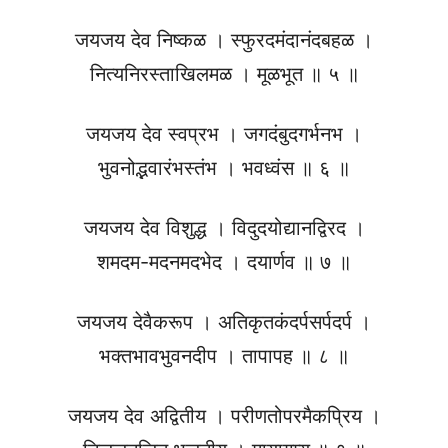
जयजय देव निष्कळ । स्फुरदमंदानंदबहळ ।
नित्यनिरस्ताखिलमळ । मूळभूत ॥ ५ ॥
जयजय देव स्वप्रभ । जगदंबुदगर्भनभ ।
भुवनोद्भवारंभस्तंभ । भवध्वंस ॥ ६ ॥
जयजय देव विशुद्ध । विदुदयोद्यानद्विरद ।
शमदम-मदनमदभेद । दयार्णव ॥ ७ ॥
जयजय देवैकरूप । अतिकृतकंदर्पसर्पदर्प ।
भक्तभावभुवनदीप । तापापह ॥ ८ ॥
जयजय देव अद्वितीय । परीणतोपरमैकप्रिय ।