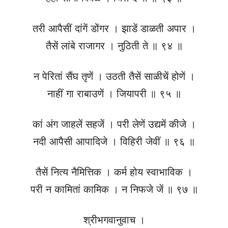
तरी आपैसीं दांगें डोंगर । झाडें डाळती अपार ।
तैसें लांबे राजागर । नुठिती ते ॥ ९४ ॥
न पेरितां सैंघ तृणें । उठती तैसें साळीचें होणें ।
नाहीं गा राबाउणें । जियापरी ॥ ९५ ॥
कां अंग जाहलें सहजें । परी लेणें उद्यमें कीजे ।
नदी आपैसी आपादिजे । विहिरी जेवीं ॥ ९६ ॥
तैसें नित्य नैमित्तिक । कर्म होय स्वाभाविक ।
परी न कामितां कामिक । न निफजे जें ॥ ९७ ॥
श्रीभगवानुवाच ।