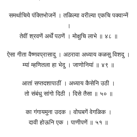
समर्थाचिये पंक्तिभोजनें । तळिल्या वरील्या एकचि पक्वान्नें
।
तेवीं श्रवणें अर्थें पठणें । मोक्षुचि लाभे ॥ ४८ ॥
ऐसा गीता वैष्णवप्रासादु । अठरावा अध्याय कळसु विशदु ।
म्यां म्हणितला हा भेदु । जाणोनियां ॥ ४९ ॥
आतां सप्तदशापाठीं । अध्याय कैसेनि उठी ।
तो संबंधु सांगो दिठी । दिसे तैसा ॥ ५० ॥
का गंगायमुना उदक । वोघबगें वेगळिक ।
दावी होऊनि एक । पाणीपणें ॥ ५१ ॥