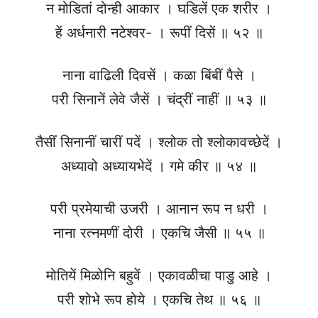
न मोडितां दोन्ही आकार । घडिलें एक शरीर ।
हें अर्धनारी नटेश्वर- । रूपीं दिसें ॥ ५२ ॥
नाना वाढिली दिवसें । कळा बिंबीं पैसे ।
परी सिनानें लेवे जैसें । चंद्रीं नाहीं ॥ ५३ ॥
तैसींं सिनानीं चारीं पदें । श्लोक तो श्लोकावच्छेदें ।
अध्यावो अध्यायभेदें । गमे कीर ॥ ५४ ॥
परी प्रमेयाची उजरी । आनान रूप न धरी ।
नाना रत्नमणीं दोरी । एकचि जैसी ॥ ५५ ॥
मोतियें मिळोनि बहुवें । एकावळीचा पाडु आहे ।
परी शोभे रूप होये । एकचि तेथ ॥ ५६ ॥