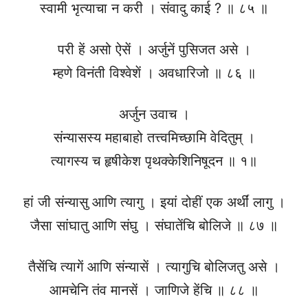
स्वामी भृत्याचा न करी । संवादु काई ? ॥ ८५ ॥
परी हें असो ऐसें । अर्जुनें पुसिजत असे ।
म्हणे विनंती विश्वेशें । अवधारिजो ॥ ८६ ॥
अर्जुन उवाच ।
संन्यासस्य महाबाहो तत्त्वमिच्छामि वेदितुम् ।
त्यागस्य च हृषीकेश पृथक्केशिनिषूदन ॥ १॥
हां जी संन्यासु आणि त्यागु । इयां दोहीं एक अर्थीं लागु ।
जैसा सांघातु आणि संघु । संघातेंचि बोलिजे ॥ ८७ ॥
तैसेंचि त्यागें आणि संन्यासें । त्यागुचि बोलिजतु असे ।
आमचेनि तंव मानसें । जाणिजे हेंचि ॥ ८८ ॥