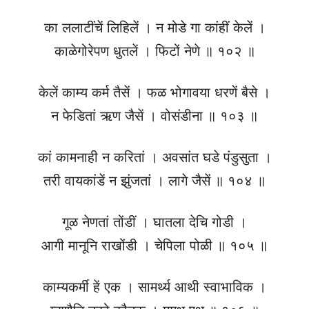
का ललाटींचें लिहिलें । न मोडे गा कांहीं केलें ।
काळेगोरेपण धुतलें । फिटों नेणे ॥ १०२ ॥
केलें काम्य कर्म तैसें । फळ भोगावया धरणें बैसे ।
न फेडितां ऋण जैसें । वोसंडीना ॥ १०३ ॥
कां कामनाही न करितां । अवसांत घडे पंडुसुता ।
तरी वायकांडें न झुंजतां । लागे जैसें ॥ १०४ ॥
गूळ नेणतां तोंडीं । घातला देचि गोडी ।
आगी मानूनि राखोंडी । चेपिला पोळी ॥ १०५ ॥
काम्यकर्मी हें एक । सामर्थ्य आथी स्वाभाविक ।