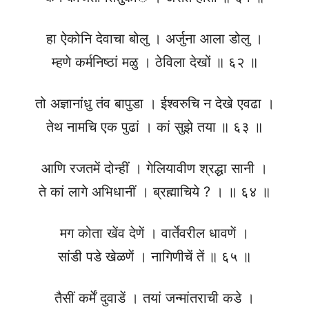
हा ऐकोनि देवाचा बोलु । अर्जुना आला डोलु ।
म्हणे कर्मनिष्ठां मळु । ठेविला देखों ॥ ६२ ॥
तो अज्ञानांधु तंव बापुडा । ईश्वरुचि न देखे एवढा ।
तेथ नामचि एक पुढां । कां सुझे तया ॥ ६३ ॥
आणि रजतमें दोन्हीं । गेलियावीण श्रद्धा सानी ।
ते कां लागे अभिधानीं । ब्रह्माचिये ? । ॥ ६४ ॥
मग कोता खेंव देणें । वार्तेवरील धावणें ।
सांडी पडे खेळणें । नागिणीचें तें ॥ ६५ ॥
तैसीं कर्में दुवाडें । तयां जन्मांतराची कडे ।