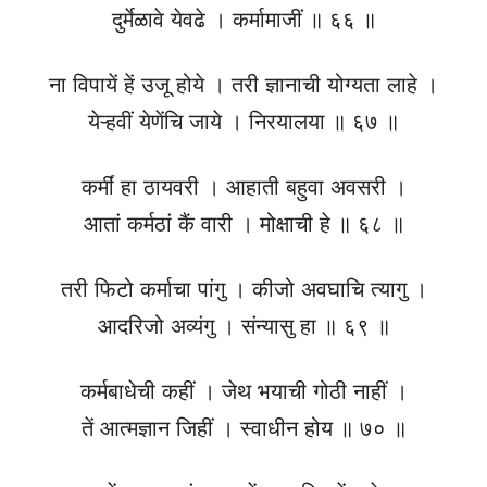
दुर्मेळावे येवढे । कर्मामाजीं ॥ ६६ ॥
ना विपायें हें उजू होये । तरी ज्ञानाची योग्यता लाहे ।
येऱ्हवीं येणेंचि जाये । निरयालया ॥ ६७ ॥
कर्मीं हा ठायवरी । आहाती बहुवा अवसरी ।
आतां कर्मठां कैं वारी । मोक्षाची हे ॥ ६८ ॥
तरी फिटो कर्माचा पांगु । कीजो अवघाचि त्यागु ।
आदरिजो अव्यंगु । संन्यासु हा ॥ ६९ ॥
कर्मबाधेची कहीं । जेथ भयाची गोठी नाहीं ।
तें आत्मज्ञान जिहीं । स्वाधीन होय ॥ ७० ॥