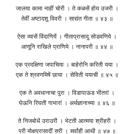
जालया कामा नाहीं चोरी । ते कळसें होय उजरी ।
तेवींं अष्टादशु विवरी । साद्यंत गीता ॥ ४३ ॥
ऐसा व्यासें विंदाणियें । गीताप्रासादु सोडवणिये ।
आणूनि राखिले प्राणिये । नानापरी ॥ ४४ ॥
एक प्रदक्षिणा जपाचिया । बाहेरोनि करिती यया ।
एक ते श्रवणमिषें छाया । सेविती ययाची ॥ ४५ ॥
एक ते अवधानाचा पुरा । विडापाऊड भीतरां ।
घेऊनि रिघती गाभारां । अर्थज्ञानाच्या ॥ ४६ ॥
ते निजबोधें उराउरी । भेटती आत्मया श्रीहरी ।
परी मोक्षप्रासादीं सरी । सर्वांही आथी ॥ ४७ ॥