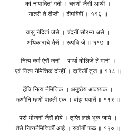
कां नापादितां गती । चरणीं जैसी आथी ।
नातरी ते दीप्ती । दीपबिंबीं ॥ ११६ ॥
वासु नेदितां जैसे । चंदनीं सौरभ्य असे ।
अधिकाराचे तैसें । रूपचि जें ॥ ११७ ॥
नित्य कर्म ऐसें जनीं । पार्था बोलिजे तें मानीं ।
एवं नित्य नैमित्तिक दोन्हीं । दाविलीं तुज ॥ ११८ ॥
हेंचि नित्य नैमित्तिक । अनुष्ठेय आवश्यक ।
म्हणौनि म्हणोंं पाहती एक । वांझ ययातें ॥ ११९ ॥
परी भोजनीं जैसें होये । तृप्ति लाहे भूक जाये ।
तैसे नित्यनैमित्तिकीं आहे । सर्वांगीं फळ ॥ १२० ॥