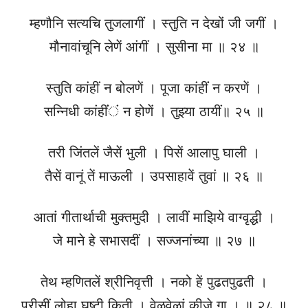
म्हणौनि सत्यचि तुजलागींं । स्तुति न देखों जी जगीं ।
मौनावांचूनि लेणें आंगीं । सुसीना मा ॥ २४ ॥
स्तुति कांहीं न बोलणें । पूजा कांहींं न करणें ।
सन्निधी कांहींंं न होणें । तुझ्या ठायीं॥ २५ ॥
तरी जिंतलें जैसें भुली । पिसें आलापु घाली ।
तैसें वानूं तें माऊली । उपसाहावें तुवां ॥ २६ ॥
आतां गीतार्थाची मुक्तमुदी । लावीं माझिये वाग्वृद्धी ।
जे माने हे सभासदीं । सज्जनांच्या ॥ २७ ॥
तेथ म्हणितलें श्रीनिवृत्ती । नको हें पुढतपुढती ।
परीसीं लोहा घृष्टी किती । वेळवेळां कीजे गा । ॥ २८ ॥