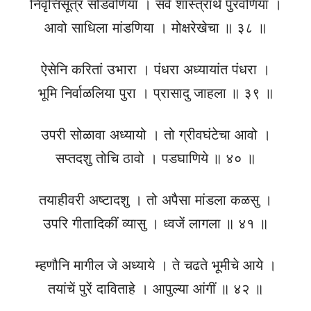
निवृत्तिसूत्र सोडवणिया । सर्व शास्त्रार्थ पुरवणिया ।
आवो साधिला मांडणिया । मोक्षरेखेचा ॥ ३८ ॥
ऐसेनि करितां उभारा । पंधरा अध्यायांत पंधरा ।
भूमि निर्वाळलिया पुरा । प्रासादु जाहला ॥ ३९ ॥
उपरी सोळावा अध्यायो । तो ग्रीवघंटेचा आवो ।
सप्तदशु तोचि ठावो । पडघाणिये ॥ ४० ॥
तयाहीवरी अष्टादशु । तो अपैसा मांडला कळसु ।
उपरि गीतादिकीं व्यासु । ध्वजें लागला ॥ ४१ ॥
म्हणौनि मागील जे अध्याये । ते चढते भूमीचे आये ।
तयांचें पुरें दाविताहे । आपुल्या आंगीं ॥ ४२ ॥