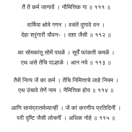
तैं तें कर्म जाणावें । नौमित्तिक गा ॥ १११ ॥
वार्षिया क्षोमे गगन । वसंतें दुणावे वन ।
देहा श्रृंगारी यौवन- । दशा जैसी ॥ ११२ ॥
का सोमकांतु सोमें पघळें । सूर्यें फांकती कमळें ।
एथ असे तेंचि पाल्हाळे । आन नये ॥ ११३ ॥
तैसें नित्य जें का कर्म । तेंचि निमित्ताचे लाहे नियम ।
एथ उंचावे तेणें नाम । नैमित्तिक होय ॥ ११४ ॥
आणि सायंप्रातर्मध्यान्हीं । जें कां करणीय प्रतिदिनीं ।
परी दृष्टि जैसी लोचनीं । अधिक नोहे ॥ ११५ ॥