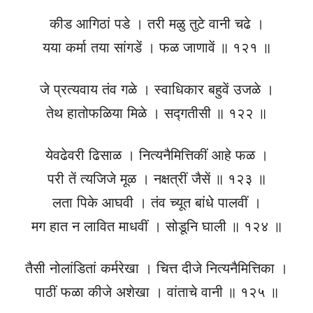
कीड आगिठां पडे । तरी मळु तुटे वानी चढे ।
यया कर्मा तया सांगडें । फळ जाणावें ॥ १२१ ॥
जे प्रत्यवाय तंव गळे । स्वाधिकार बहुवें उजळे ।
तेथ हातोफळिया मिळे । सद्गतीसी ॥ १२२ ॥
येवढेवरी ढिसाळ । नित्यनैमित्तिकीं आहे फळ ।
परी तें त्यजिजे मूळ । नक्षत्रीं जैसें ॥ १२३ ॥
लता पिके आघवी । तंव च्यूत बांधे पालवीं ।
मग हात न लावित माधवीं । सोडूनि घाली ॥ १२४ ॥
तैसी नोलांडितां कर्मरेखा । चित्त दीजे नित्यनैमित्तिका ।
पाठीं फळा कीजे अशेखा । वांताचे वानी ॥ १२५ ॥