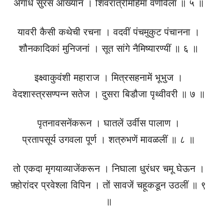
अगाध सुरस आख्यान । शिवरात्रीमहिमा वर्णविला ॥ ५ ॥
यावरी कैसी कथेची रचना । वदवीं पंचमुकुट पंचानना ।
शौनकादिकां मुनिजनां । सूत सांगे नैमिष्यारण्यीं ॥ ६ ॥
इक्ष्वाकुवंशी महाराज । मित्रसहनामें भूभुज ।
वेदशास्त्रसण्पन्न सतेज । दुसरा बिडौजा पृथ्वीवरी ॥ ७ ॥
पृतनावसनेंकरून । घातलें उर्वीस पालाण ।
प्रतापसूर्य उगवला पूर्ण । शत्रुभणें मावळलीं ॥ ८ ॥
तो एकदा मृगयाव्याजेंकरून । निघाला धुरंधर चमू घेऊन ।
फ़्होरांदर प्रवेश्ला विपिन । तों सावजें चहूकडून उठलीं ॥ ९
॥