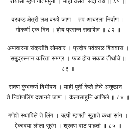
रायासी म्हणे गौतममुनी । मीही वसतो सदा तेथे ॥ ८१ ॥
वरकड क्षेत्री लक्ष वरुषे जाण । तप आचरला निर्वाण ।
गोकर्णी एक दिन । होय प्रसन्न सदाशिव ॥ ८२ ॥
अमावास्या संक्रांति सोमवार । प्रदोष पर्वकाळ शिववास ।
समुद्रस्नान करिता समग्र । फळ होय सकळ तीर्थांचे ॥
८३ ॥
रावण कुंभकर्ण बिभीषण । याही पूर्वी केले लेथे अनुष्ठान ।
ते निर्वाणलिंग दशानने जाण । कैलासाहूनि आणिले ॥ ८४ ॥
गणेशे स्थापिले ते लिंग । ऋषी म्हणती सूताते कथा सांग ।
ऐकावया लीला सुरंग । श्रवण वाट पाहती ॥ ८५ ॥