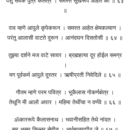
पशु सेवक पुत्र कलत्र । समस्त सुखरूप आहेत की ॥ ६३
॥
राव म्हणे आपुले कृपेकरून । समस्त आहेत क्षेमकल्याण ।
परंतु आलासी वाटते दुरून । आनंदघन दिसतोसी ॥ ६४ ॥
तुझ्या दर्शने मज वाटे सत्वर । ब्रह्महत्या दूर होईल समग्र
।
मग पूर्वकर्म आपुले दुस्तर । ऋषीप्रती निवेदिले ॥ ६५ ॥
गौतम म्हणे परम पवित्र । भूकैलास गोकर्णक्षेत्र ।
तेथूनि मी आलो अपार । महिमा तेथींचा न वर्णवे ॥ ६६ ॥
ॐकाररूपे कैलासनाथ । भवानीसहित तेथे नांदत ।
सुर असुर किन्नर सेवीत । अर्धमात्रापीठ जे ॥ ६७ ॥