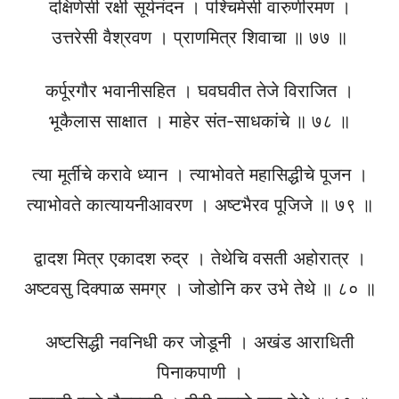
दक्षिणेसी रक्षी सूर्यनंदन । पश्चिमेसी वारुणीरमण ।
उत्तरेसी वैश्रवण । प्राणमित्र शिवाचा ॥ ७७ ॥
कर्पूरगौर भवानीसहित । घवघवीत तेजे विराजित ।
भूकैलास साक्षात । माहेर संत-साधकांचे ॥ ७८ ॥
त्या मूर्तीचे करावे ध्यान । त्याभोवते महासिद्धीचे पूजन ।
त्याभोवते कात्यायनीआवरण । अष्टभैरव पूजिजे ॥ ७९ ॥
द्वादश मित्र एकादश रुद्र । तेथेचि वसती अहोरात्र ।
अष्टवसु दिक्पाळ समग्र । जोडोनि कर उभे तेथे ॥ ८० ॥
अष्टसिद्धी नवनिधी कर जोडूनी । अखंड आराधिती
पिनाकपाणी ।