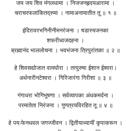
जय जय शिव मंगलधामा । निजजनहृदयआरामा ।
चराचरफलांकितद्रुमा । नामाअनामातीत तू ॥ १ ॥
इंदिरावरभगिनीनीमनरंजना । षडास्यजनका
शफरीध्वजदहना ।
ब्रह्मानंद भाललोचना । भवभंजना त्रिपुरांतका ॥ २ ॥
हे शिवसद्योजात वामघोरा । तत्पुरुषा ईशान ईश्वरा।
अर्धनारीनटेश्वरा । गिरिजारंगा गिरीशा ॥ ३ ॥
गंगाधरा भोगिभूषणा । सर्वव्यापका अंधकमर्दना ।
परमातेता निरंजना । गुणत्रयविरहित तू ॥ ४ ॥
हे पयःफेनधवल जगज्जीवन । द्वितीयाध्यायीं कृपाकरून ।