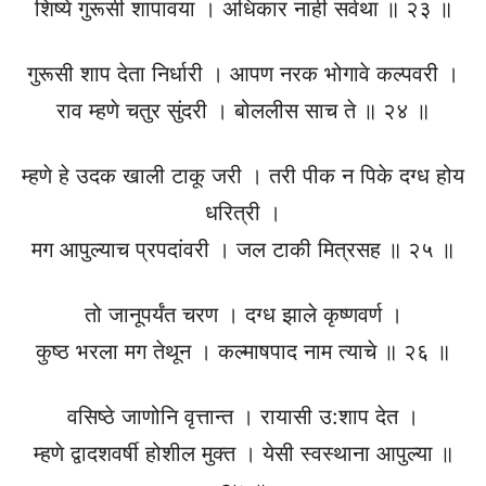
शिष्ये गुरूसी शापावया । अधिकार नाही सर्वथा ॥ २३ ॥
गुरूसी शाप देता निर्धारी । आपण नरक भोगावे कल्पवरी ।
राव म्हणे चतुर सुंदरी । बोललीस साच ते ॥ २४ ॥
म्हणे हे उदक खाली टाकू जरी । तरी पीक न पिके दग्ध होय
धरित्री ।
मग आपुल्याच प्रपदांवरी । जल टाकी मित्रसह ॥ २५ ॥
तो जानूपर्यंत चरण । दग्ध झाले कृष्णवर्ण ।
कुष्ठ भरला मग तेथून । कल्माषपाद नाम त्याचे ॥ २६ ॥
वसिष्ठे जाणोनि वृत्तान्त । रायासी उ:शाप देत ।
म्हणे द्वादशवर्षी होशील मुक्त । येसी स्वस्थाना आपुल्या ॥