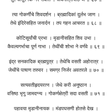
त्या गोकर्णींचे शिवदर्शन । ब्रह्मादिकां दुर्लभ जाण ।
तेथे इंदिरेसहित जनार्दन । तप गहन आचरत ॥ ६८ ॥
कोटिसूर्यांची प्रभा । मृडानीसहित शिव उभा ।
कैवल्यगर्भाचा पूर्ण गाभा । तेथींची शोभा ने वर्णवे ॥ ६९ ॥
इंद्र सनकादिक ब्रह्मपुत्र । तेथेचि वसती अहोरात्र ।
जेथींचे पाषाण तरुवर । समग्र निर्जर अवतरले ॥ ७० ॥
सत्यवतीहृदयरत्न । जेथे करी अनुष्ठान ।
वसिष्ठ भृगु जामदग्न्य । गोकर्णक्षेत्री सदा वसती ॥ ७१ ॥
पहावया मृडानीनायक । मंडपघसणी होतसे देख ।