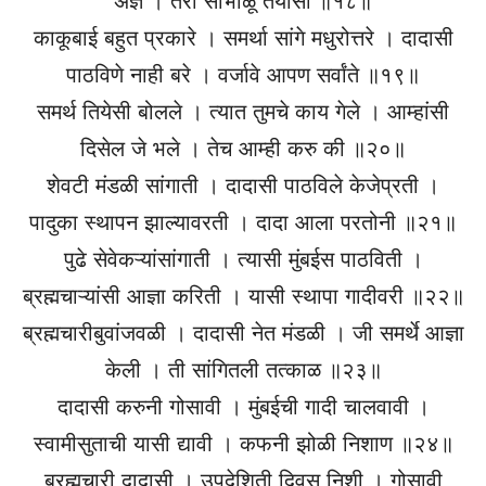
अज्ञ । तरी सांभाळू तयासी ॥१८॥
काकूबाई बहुत प्रकारे । समर्था सांगे मधुरोत्तरे । दादासी
पाठविणे नाही बरे । वर्जावे आपण सर्वांते ॥१९॥
समर्थ तियेसी बोलले । त्यात तुमचे काय गेले । आम्हांसी
दिसेल जे भले । तेच आम्ही करु की ॥२०॥
शेवटी मंडळी सांगाती । दादासी पाठविले केजेप्रती ।
पादुका स्थापन झाल्यावरती । दादा आला परतोनी ॥२१॥
पुढे सेवेकऱ्यांसांगाती । त्यासी मुंबईस पाठविती ।
ब्रह्मचाऱ्यांसी आज्ञा करिती । यासी स्थापा गादीवरी ॥२२॥
ब्रह्मचारीबुवांजवळी । दादासी नेत मंडळी । जी समर्थे आज्ञा
केली । ती सांगितली तत्काळ ॥२३॥
दादासी करुनी गोसावी । मुंबईची गादी चालवावी ।
स्वामीसुताची यासी द्यावी । कफनी झोळी निशाण ॥२४॥
ब्रह्मचारी दादासी । उपदेशिती दिवस निशी । गोसावी