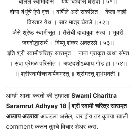
बोलले स्वामीदास । येथे विश्वास धरावा ॥५१॥
दोघा बंधूंचे ऐसे वृत्त । वर्णिले असे संकलित । केला नाही
विस्तार येथ । सार मात्र घेतले ॥५२॥
जैसे श्रेष्ठ स्वामीसुत । तैसेची दादाबुवा सत्य । भूवरी
जगदोद्धारार्थ । विष्णू शंकर अवतरले ॥५३॥
इति श्री स्वामीचरित्र सारामृत । नाना प्राकृत कथा संमत
। सदा प्रेमळ परिसोत । अष्टदशोऽध्याय गोड हा ॥५४॥
॥ श्रीस्वामीचरणार्पणमस्तु ॥ श्रीमस्तु शुभंभवती ॥
आम्ही आशा करतो की तुम्हाला
Swami Charitra
Saramrut Adhyay 18 | श्री स्वामी चरित्र सारामृत
अध्याय अठरावा
आवडला असेल, जर होय तर कृपया खाली
comment करून तुमचे विचार शेअर करा.