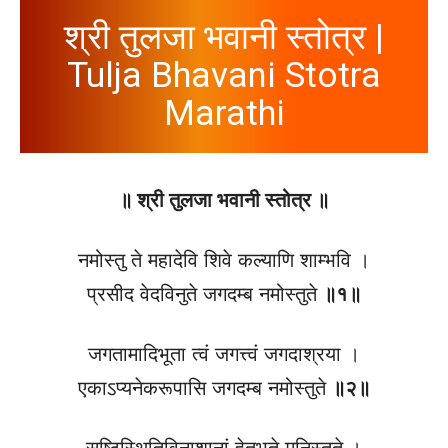
श्री तुलजा भवानी स्तोत्र |
Tulja Bhavani Stotra
Marathi
॥ श्री तुलजा भवानी स्तोत्र ॥
नमोस्तु ते महादेवि शिवे कल्याणि शाम्भवि ।
प्रसीद वेदविनुते जगदम्ब नमोस्तुते
॥१॥
जगतामादिभूता त्वं जगत्त्वं जगदाश्रया ।
एकाऽप्यनेकरूपासि जगदम्ब नमोस्तुते
॥२॥
सृष्टिस्थितिविनाशानां हेतुभूते मुनिस्तुते ।