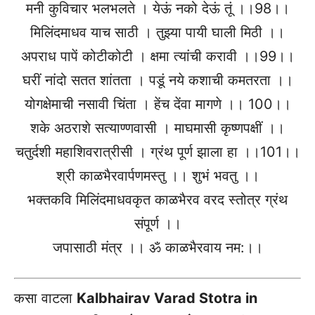
मनी कुविचार भलभलते । येऊं नको देऊं तूं ।।98।।
मिलिंदमाधव याच साठी । तुझ्या पायी घाली मिठी ।।
अपराध पापें कोटीकोटी । क्षमा त्यांची करावी ।।99।।
घरीं नांदो सतत शांतता । पडूं नये कशाची कमतरता ।।
योगक्षेमाची नसावी चिंता । हेंच देंवा मागणे ।। 100।।
शके अठराशे सत्याण्णवासी । माघमासी कृष्णपक्षीं ।।
चतुर्दशी महाशिवरात्रीसी । ग्रंथ पूर्ण झाला हा ।।101।।
श्री काळभैरवार्पणमस्तु ।। शुभं भवतु ।।
भक्तकवि मिलिंदमाधवकृत काळभैरव वरद स्तोत्र ग्रंथ
संपूर्ण ।।
जपासाठी मंत्र ।। ॐ काळभैरवाय नम:।।
कसा वाटला
Kalbhairav Varad Stotra in