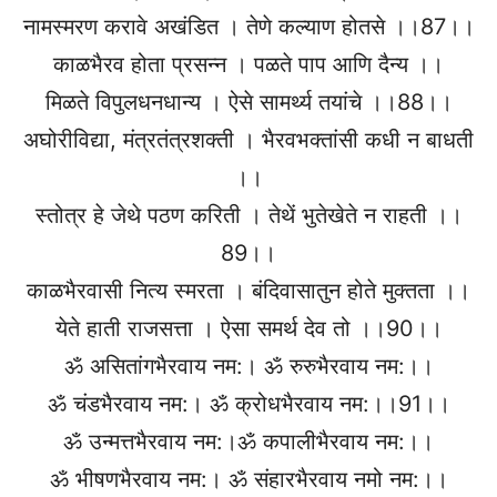
नामस्मरण करावे अखंडित । तेणे कल्याण होतसे ।।87।।
काळभैरव होता प्रसन्न । पळते पाप आणि दैन्य ।।
मिळते विपुलधनधान्य । ऐसे सामर्थ्य तयांचे ।।88।।
अघोरीविद्या, मंत्रतंत्रशक्ती । भैरवभक्तांसी कधी न बाधती
।।
स्तोत्र हे जेथे पठण करिती । तेथें भुतेखेते न राहती ।।
89।।
काळभैरवासी नित्य स्मरता । बंदिवासातुन होते मुक्तता ।।
येते हाती राजसत्ता । ऐसा समर्थ देव तो ।।90।।
ॐ असितांगभैरवाय नम:। ॐ रुरुभैरवाय नम:।।
ॐ चंडभैरवाय नम:। ॐ क्रोधभैरवाय नम:।।91।।
ॐ उन्मत्तभैरवाय नम:।ॐ कपालीभैरवाय नम:।।
ॐ भीषणभैरवाय नम:। ॐ संहारभैरवाय नमो नम:।।