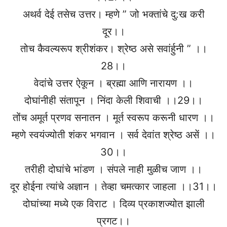
अथर्व देई तसेच उत्तर। म्हणे ” जो भक्तांचे दु:ख करी
दूर।।
तोच कैवल्यरूप श्रीशंकर। श्रेष्ठ असे सवांर्हुनी ” ।।
28।।
वेदांचे उत्तर ऐकून । ब्रह्मा आणि नारायण ।।
दोघांनीही संतापून । निंदा केली शिवाची ।।29।।
तोंच अमूर्त प्रणव सनातन । मूर्त स्वरूप करूनी धारण ।।
म्हणे स्वयंज्योती शंकर भगवान । सर्व देवांत श्रेष्ठ असें ।।
30।।
तरीही दोघांचे भांडण । संपले नाही मुळीच जाण ।।
दूर होईना त्यांचे अज्ञान । तेव्हा चमत्कार जाहला ।।31।।
दोघांच्या मध्ये एक विराट । दिव्य प्रकाशज्योत झाली
प्रगट।।