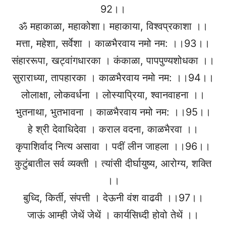
92।।
ॐ महाकाळा, महाकोशा। महाकाया, विश्वप्रकाशा ।।
मत्ता, महेशा, सर्वेशा । काळभैरवाय नमो नम: ।।93।।
संहाररूपा, खट्वांगधारका । कंकाळा, पापपुण्यशोधका ।।
सुराराध्या, तापहारका । काळभैरवाय नमो नम: ।।94।।
लोलाक्षा, लोकवर्धना । लोस्याप्रिया, श्वानवाहना ।।
भुतनाथा, भुतभावना । काळभैरवाय नमो नम: ।।95।।
हे श्री देवाधिदेवा । कराल वदना, काळभैरवा ।।
कृपाशिर्वाद नित्य असावा । पदीं लीन जाहला ।।96।।
कुटुंबातील सर्व व्यक्ती । त्यांसी दीर्घायुष्य, आरोग्य, शक्ति
।।
बुध्दि, किर्ती, संपत्ती । देऊनी वंश वाढवी ।।97।।
जाऊं आम्ही जेथें जेथें । कार्यसिध्दी होवो तेथें ।।