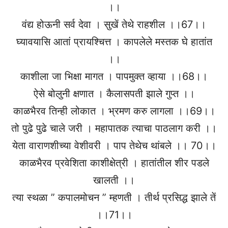
।।
वंद्य होऊनी सर्व देवा । सुखें तेथे राहशील ।।67।।
घ्यावयासि आतां प्रायश्चित्त । कापलेले मस्तक घे हातांत
।।
काशीला जा भिक्षा मागत । पापमुक्त व्हाया ।।68।।
ऐसे बोलुनी क्षणात । कैलासपती झाले गुप्त ।।
काळभैरव तिन्ही लोकात । भ्रमण करु लागला ।।69।।
तो पुढे पुढे चाले जरी । महापातक त्याचा पाठलाग करी ।।
येता वाराणशीच्या वेशीवरी । पाप तेथेच थांबले ।। 70।।
काळभैरव प्रवेशिता काशीक्षेत्री । हातांतील शीर पडले
खालती ।।
त्या स्थळा ” कपालमोचन ” म्हणती । तीर्थ प्रसिद्ध झाले तें
।।71।।