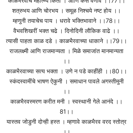
काळभैरवाचे महात्म्य किती । आणि कैसे वर्णावे ।।77।।
शत्रुभय आणि चोरभय । समूळ निश्चये नष्ट होय ।।
म्हणुनी तयाचेच पाय । धरावे भक्तिभावाने ।।78।।
वैभवशिखरीं भक्त चढे । दिनोदिनी लौकिक वाढे ।।
त्यासी पाहता काळ दडे । काळभैरवाच्या धाकाने ।।79।।
राजलक्ष्मी आणि राजमान्यता । मिळे समाजांत मानमान्यता
।।
काळभैरवाच्या सत्य भक्ता । उणे न पडे काहींही ।।80।।
स्कंदस्वामींचे भाषण ऐकुनी । समाधान पावले अगस्तीमुनी
।।
काळभैरवस्मरण करीत मनी । स्वस्थानी गेले आनंदे ।।
81।।
यास्तव जोडुनी दोन्ही हस्त । म्हणावे काळभैरव वरद स्तोत्र
।।