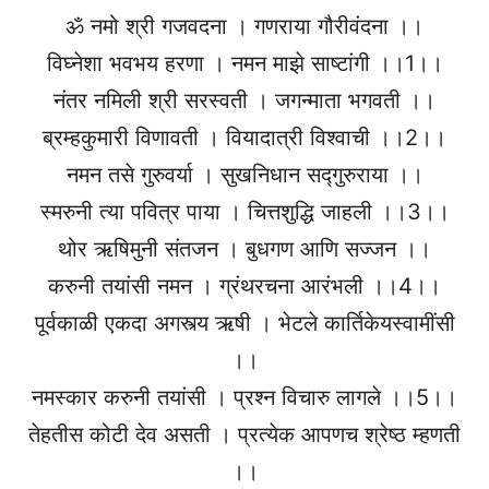
ॐ नमो श्री गजवदना । गणराया गौरीवंदना ।।
विघ्नेशा भवभय हरणा । नमन माझे साष्टांगी ।।1।।
नंतर नमिली श्री सरस्वती । जगन्माता भगवती ।।
ब्रम्हकुमारी विणावती । वियादात्री विश्वाची ।।2।।
नमन तसे गुरुवर्या । सुखनिधान सद्गुरुराया ।।
स्मरुनी त्या पवित्र पाया । चित्तशुद्धि जाहली ।।3।।
थोर ऋषिमुनी संतजन । बुधगण आणि सज्जन ।।
करुनी तयांसी नमन । ग्रंथरचना आरंभली ।।4।।
पूर्वकाळी एकदा अगस्त्य ऋषी । भेटले कार्तिकेयस्वामींसी
।।
नमस्कार करुनी तयांसी । प्रश्न विचारु लागले ।।5।।
तेहतीस कोटी देव असती । प्रत्येक आपणच श्रेष्ठ म्हणती
।।