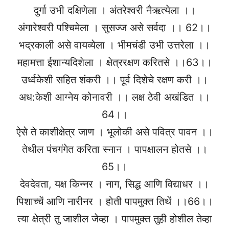
दुर्गा उभी दक्षिणेला । अंतरेश्वरी नैऋत्येला ।।
अंगारेश्वरी पश्चिमेला । सुसज्ज असे सर्वदा ।। 62।।
भद्रकाली असे वायव्येला । भीमचंडी उभी उत्तरेला ।।
महामत्ता ईशान्यदिशेला । क्षेत्ररक्षण करितसे ।।63।।
उर्ध्वकेशी सहित शंकरी ।। पूर्व दिशेचे रक्षण करी ।।
अध:केशी आग्नेय कोनावरी ।। लक्ष ठेवी अखंडित ।।
64।।
ऐसे ते काशीक्षेत्र जाण । भूलोकी असे पवित्र पावन ।।
तेथील पंचगंगेत करिता स्नान । पापक्षालन होतसे ।।
65।।
देवदेवता, यक्ष किन्नर । नाग, सिद्ध आणि विद्याधर ।।
पिशाच्चें आणि नारीनर । होती पापमुक्त तिथें ।।66।।
त्या क्षेत्री तु जाशील जेव्हा । पापमुक्त तुही होशील तेव्हा