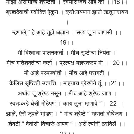
माझी असामान्य श्रेष्ठता । स्वयंसिध्दच आहे कीं ।।18।।
ब्रह्मदेवाची गर्वोक्ति ऐकून । क्रोधायमान झाले ऋतुनारायण
।
म्हणाले,” हें आहे तुझें अज्ञान । सत्य तूं न जाणसी ।।
19।।
मी विश्वाचा पालनकर्ता । मीच सृष्टीचा नियंता ।
मीच गतिशक्तीचा कर्ता । प्रत्यक्ष यज्ञस्वरूप मी ।।20।।
मी आहे परमज्योती । मीच आहे परागती ।
केलिस सृष्टिची उत्पत्ति । माझ्याच प्रेरणेने तूं ।।21।।
अर्थात तूं श्रेष्ठ नसून । मीच आहे श्रेष्ठ जाण ।
स्वतःकडे घेसी मोठेपण । काय तुला म्हणावें “।।22।।
झालें, ऐसें जुंपलें भांडण । ” मीच श्रेष्ठें ” म्हणती दोघेजण ।
शेवटीं ” वेदांसी विचारूं आपण “। असें त्यांनीं ठरविलें ।।
23।।