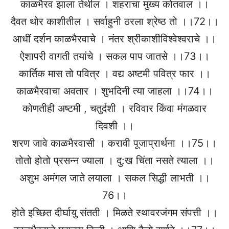
काळभैरव झाला तेथील । शहराचा मुख्य कोतवाल ।।
दैवत थोर काशीतील । सर्वाहुनी ठरला श्रेष्ठ तो ।।72।।
आधीं दर्शन काळभैरवाचे । नंतर श्रीकाशीविश्वेश्वराचे ।।
ऐशापरी वागती तयांचे । सकल पाप जातसे ।।73।।
कार्तिक मास तो पवित्र । वद्य अष्टमी पवित्र फार ।।
काळभैरवाचा अवतार । शुभदिनी त्या जाहला ।।74।।
कोणतीही अष्टमी , चतुर्दशी । रविवार किंवा मंगळवार
दिवशी ।।
शरण जावे काळभैरवासी । करावी पूजाप्रार्थना ।।75।।
तोतो होतो प्रसन्न ज्याला । दु:ख चिंता नसते त्याला ।।
अशुभ अमंगल जाते लयाला । सकल सिद्धी लाभती ।।
76।।
होते इच्छित दीर्घायु संतती । मिळते स्थावरजंगम संपत्ती ।।