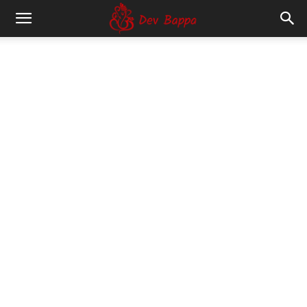
Dev
Bappa