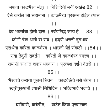
जपावा काळभैरव मंत्र । निशिदिनी मनीं अखंड 82।।
ऐसे करील जो सहामास । काळभैरव प्रसन्न होईल त्यास
।।
देव भक्तांचा होतो दास । स्वंयसिद्ध सत्य हे ।।83।।
कोणी रंक असो वा राव । हृदयी धरुनी दृढभाव ।।
प्रार्थना करिता काळभैरव । धाउनी येई संकटी ।।84।।
सदा ठेवुनी सद्वर्तन । करिती जे काळभैरव स्मरण ।।
तयांसी साक्षात शंकर भगवान । प्रत्यक्ष दर्शन देतसे ।।
85।।
भैरवाचे कराया पूजन चिंतन । काळवेळेचे नसे बंधन ।।
स्त्रीपुरुषांनी त्यासी निशिदिन । भक्तिभावे भजावे ।।
86।।
घरींदारी, कचेरीत, । वाटेत किंवा प्रवासात ।