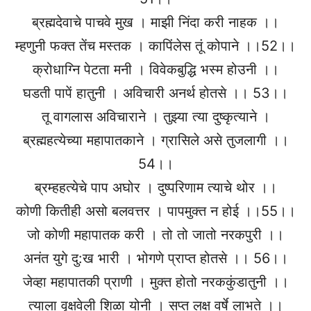
ब्रह्मदेवाचे पाचवे मुख । माझी निंदा करी नाहक ।।
म्हणुनी फक्त तेंच मस्तक । कापिंलेस तूं कोपाने ।।52।।
क्रोधाग्नि पेटता मनी । विवेकबुद्धि भस्म होउनी ।।
घडती पापें हातुनी । अविचारी अनर्थ होतसे ।। 53।।
तू वागलास अविचाराने । तुझ्या त्या दुष्कृत्याने ।
ब्रह्महत्येच्या महापातकाने । ग्रासिले असे तुजलागी ।।
54।।
ब्रम्हहत्येचे पाप अघोर । दुष्परिणाम त्याचे थोर ।।
कोणी कितीही असो बलवत्तर । पापमुक्त न होई ।।55।।
जो कोणी महापातक करी । तो तो जातो नरकपुरी ।।
अनंत युगे दु:ख भारी । भोगणे प्राप्त होतसे ।। 56।।
जेव्हा महापातकी प्राणी । मुक्त होतो नरककुंडातुनी ।।
त्याला वृक्षवेली शिळा योनी । सप्त लक्ष वर्षे लाभते ।।