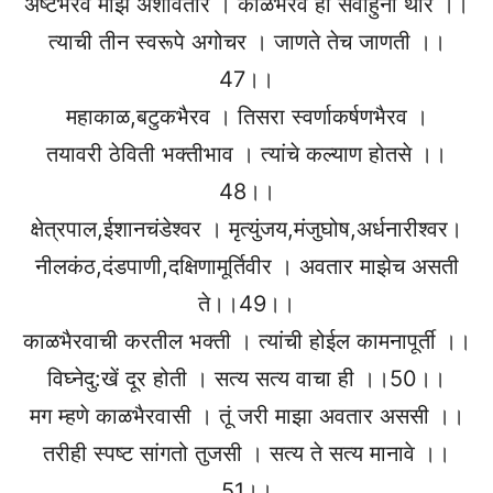
अष्टभैरव माझे अंशावतार । काळभैरव हा सर्वाहुनी थोर ।।
त्याची तीन स्वरूपे अगोचर । जाणते तेच जाणती ।।
47।।
महाकाळ,बटुकभैरव । तिसरा स्वर्णाकर्षणभैरव ।
तयावरी ठेविती भक्तीभाव । त्यांचे कल्याण होतसे ।।
48।।
क्षेत्रपाल,ईशानचंडेश्वर । मृत्युंजय,मंजुघोष,अर्धनारीश्वर।
नीलकंठ,दंडपाणी,दक्षिणामूर्तिवीर । अवतार माझेच असती
ते।।49।।
काळभैरवाची करतील भक्ती । त्यांची होईल कामनापूर्ती ।।
विघ्नेदु:खें दूर होती । सत्य सत्य वाचा ही ।।50।।
मग म्हणे काळभैरवासी । तूं जरी माझा अवतार अससी ।।
तरीही स्पष्ट सांगतो तुजसी । सत्य ते सत्य मानावे ।।
51।।