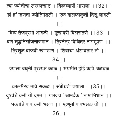
त्या ज्योतीचा लखलखाट । विश्वव्यापी भासला ।।32।।
हां हां म्हणता ज्योतिर्मंडली । एक बालकाकृती दिसु लागली
।।
दिव्य तेजप्रभा आगळी । मुखावरी विलसतसे ।।33।।
वर्ण शुद्धनिलांजनासमान । त्रिनेत्र विचित्र नागभूषण ।।
त्रिशूळ वाजवी खणखण । शिवाचा अंशावतार तो ।।
34।।
ज्याला बघुनी प्रत्यक्ष काळ । भयभीत होई कांपे चळचळ
।।
कालभैरव नावे सकळ । संबोधती तयाला ।।35।।
दुष्टांचे करी तो दमन । यास्तव ’ आमर्दक ’ नामाभिधान ।।
भक्तांचे पाप करी भक्षण ।। म्हणूनी पापभक्षक तो ।।
36।।