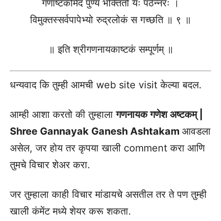
गणाष्टकमिदं पुण्यं भक्तितो यः पठेन्नरः ।
विमुक्तस्सर्वपापेभ्यो रुद्रलोकं स गच्छति ॥ ९ ॥
॥ इति श्रीगणनायकाष्टकं सम्पूर्णम् ॥
धन्यवाद कि तुम्ही आमची web site visit केल्या बदल.
आम्ही आशा करतो की तुम्हाला
गणनायक गणेश अष्टकम् |
Shree Gannayak Ganesh Ashtakam
आवडला
असेल, जर होय तर कृपया खाली comment करा आणि
तुमचे विचार शेअर करा.
जर तुम्हाला काही विचार मांडायचे असतील तर ते पण तुम्ही
खाली कंमेंट मध्ये शेयर करू शकता.