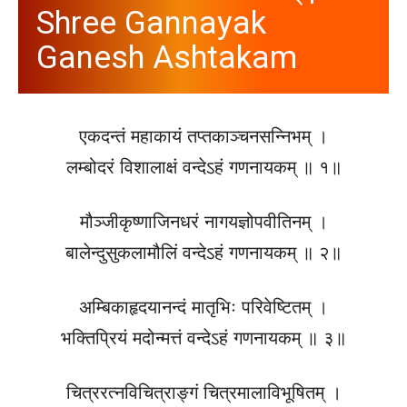
Shree Gannayak
Ganesh Ashtakam
एकदन्तं महाकायं तप्तकाञ्चनसन्निभम् ।
लम्बोदरं विशालाक्षं वन्देऽहं गणनायकम् ॥ १॥
मौञ्जीकृष्णाजिनधरं नागयज्ञोपवीतिनम् ।
बालेन्दुसुकलामौलिं वन्देऽहं गणनायकम् ॥ २॥
अम्बिकाहृदयानन्दं मातृभिः परिवेष्टितम् ।
भक्तिप्रियं मदोन्मत्तं वन्देऽहं गणनायकम् ॥ ३॥
चित्ररत्नविचित्राङ्गं चित्रमालाविभूषितम् ।