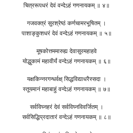
चित्ररूपधरं देवं वन्देऽहं गणनायकम् ॥ ४॥
गजवक्त्रं सुरश्रेष्ठं कर्णचामरभूषितम् ।
पाशाङ्कुशधरं देवं वन्देऽहं गणनायकम् ॥ ५॥
मूषकोत्तममारुह्य देवासुरमहाहवे
योद्धुकामं महावीर्यं वन्देऽहं गणनायकम् ॥ ६॥
यक्षकिन्नरगन्धर्वक्ष् सिद्धविद्याधरैस्सदा ।
स्तूयमानं महाबाहुं वन्देऽहं गणनायकम् ॥ ७॥
सर्वविघ्नहरं देवं सर्वविघ्नविवर्जितम् ।
सर्वसिद्धिप्रदातारं वन्देऽहं गणनायकम् ॥ ८॥