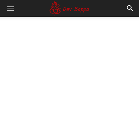
Dev
Bappa